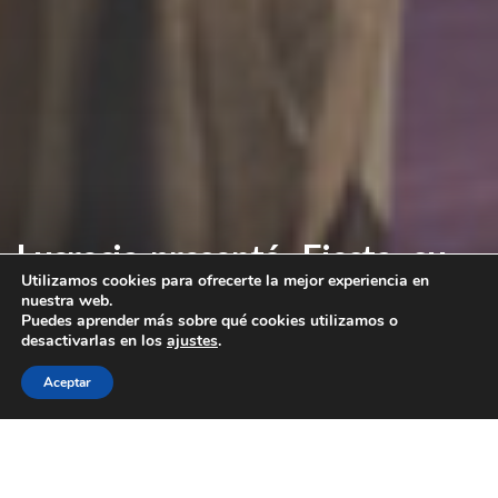
Lucrecia, presentó «Fiesta» su
Utilizamos cookies para ofrecerte la mejor experiencia en
último single en SaludFestival
nuestra web.
Puedes aprender más sobre qué cookies utilizamos o
2023.
desactivarlas en los
ajustes
.
Aceptar