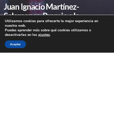
Juan Ignacio Martínez-
Salamanca, Premio a la
Utilizamos cookies para ofrecerte la mejor experiencia en
Trayectoria y la Innovación en
nuestra web.
Puedes aprender más sobre qué cookies utilizamos o
Medicina
desactivarlas en los
ajustes
.
Aceptar
Juan Ignacio Martínez-
Salamanca, Premio a la
Trayectoria y la Innovación