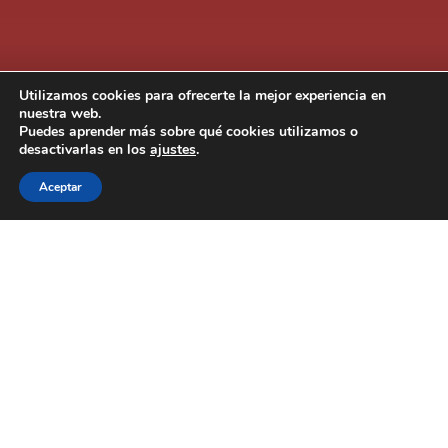
Utilizamos cookies para ofrecerte la mejor experiencia en
«La tribu del corazón» Premio a
nuestra web.
Puedes aprender más sobre qué cookies utilizamos o
la Mejor Iniciativa en Salud
desactivarlas en los
ajustes
.
Aceptar
«La tribu del corazón» fue
galardonada con el Premio a
la Mejor Iniciativa en Salud
.