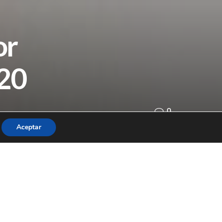
or
020
0
Aceptar
iva en la Salud