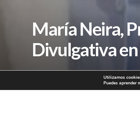
María Neira, P
Divulgativa en
Utilizamos cookies
Puedes aprender m
María Neira, Pre
Pública
.