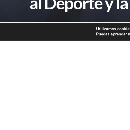
al Deporte y l
Utilizamos cookies
Puedes aprender m
Joma Premio de 
Saludable
SaludFestival otorgó a la marca d
se celebró el 17 de octubre de 202
Joma fue fundada en 1965 como
José Manuel, nombre del primer h