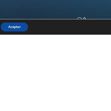
0
Aceptar
orte y la Vida
y la Vida Saludable en la pasada edición que
omó la denominación de
Joma
, acrónimo de