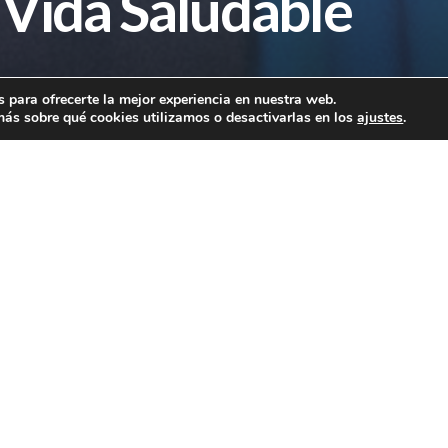
a Vida Saludable
 para ofrecerte la mejor experiencia en nuestra web.
ás sobre qué cookies utilizamos o desactivarlas en los
ajustes
.
Honor por el Incentivo al Dep
eportiva Joma el Premio de Honor por el Incentivo al Deporte 
4 en el Palacio de la Prensa en Madrid.
Fructuoso López, Sociedad Anónima
por Fructuoso López y t
ijo de Fructuoso, cuando nació éste en 1969.