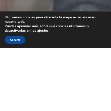
Utilizamos cookies para ofrecerte la mejor experiencia en
Havas Health Network, Agencia
nuestra web.
Puedes aprender más sobre qué cookies utilizamos o
del Año y Agencia platino 2025
desactivarlas en los
ajustes
.
Aceptar
Havas Health Network,
Agencia del Año y Agencia
platino 2025
.
Havas Health Network destacó como la agencia más