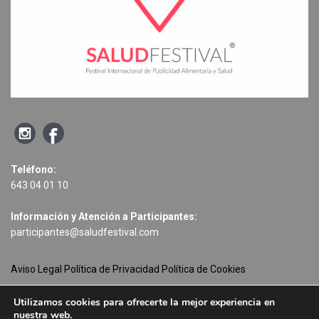
Teléfono:
643 04 01 10
Información y Atención a Participantes:
participantes@saludfestival.com
Aviso Legal
Política de Privacidad
Política de Cookies
Departamento de Comunicación:
Utilizamos cookies para ofrecerte la mejor experiencia en
nuestra web.
comunicacion@saludfestival.com