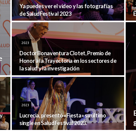
Ya puedes ver el video y las fotografías
de SaludFestival 2023
É
2023
Doctor Bonaventura Clotet, Premio de
e
Honor a la Trayectoria en los sectores de
la salud y la investigación
2023
 y
Lucrecia, presentó «Fiesta» su último
single en SaludFestival 2023.