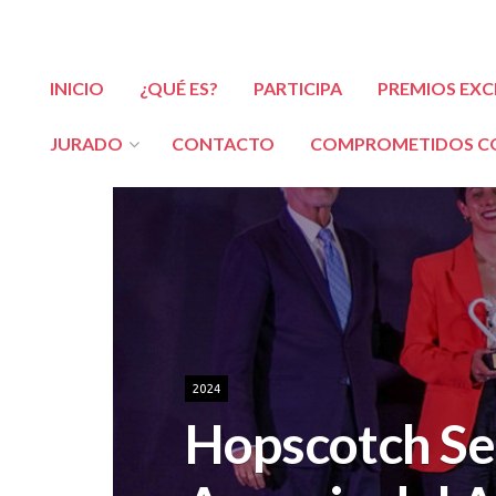
INICIO
¿QUÉ ES?
PARTICIPA
PREMIOS EXC
JURADO
CONTACTO
COMPROMETIDOS CO
2024
Hopscotch Se