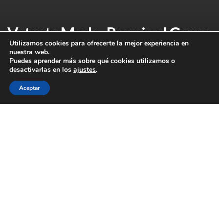
Vetusta Morla , Premio al Grupo
Utilizamos cookies para ofrecerte la mejor experiencia en
más Comprometido con la
nuestra web.
Puedes aprender más sobre qué cookies utilizamos o
Salud 2020
desactivarlas en los
ajustes
.
Aceptar
Vetusta Morla, Premio al
Grupo más Comprometido
con la Salud 2020
.